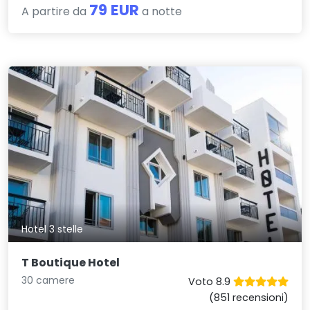
79 EUR
A partire da
a notte
Hotel 3 stelle
T Boutique Hotel
30 camere
Voto 8.9
(851 recensioni)