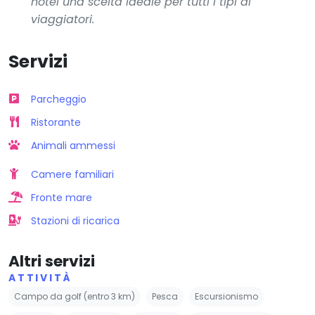
hotel una scelta ideale per tutti i tipi di
viaggiatori.
Servizi
Parcheggio
Ristorante
Animali ammessi
Camere familiari
Fronte mare
Stazioni di ricarica
Altri servizi
ATTIVITÀ
Campo da golf (entro 3 km)
Pesca
Escursionismo