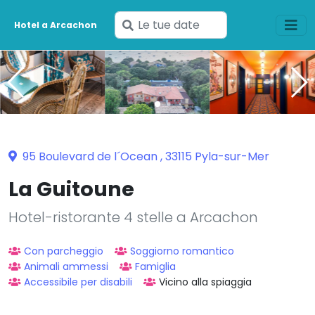
Inserisci
Hotel a Arcachon
le
tue
date
95 Boulevard de l´Ocean , 33115 Pyla-sur-Mer
La Guitoune
Hotel-ristorante 4 stelle a Arcachon
Con parcheggio
Soggiorno romantico
Animali ammessi
Famiglia
Accessibile per disabili
Vicino alla spiaggia