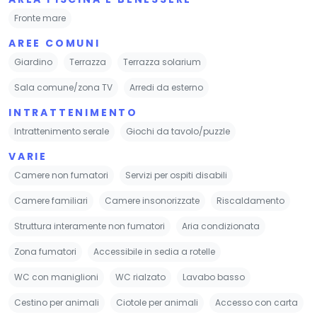
Fronte mare
AREE COMUNI
Giardino
Terrazza
Terrazza solarium
Sala comune/zona TV
Arredi da esterno
INTRATTENIMENTO
Intrattenimento serale
Giochi da tavolo/puzzle
VARIE
Camere non fumatori
Servizi per ospiti disabili
Camere familiari
Camere insonorizzate
Riscaldamento
Struttura interamente non fumatori
Aria condizionata
Zona fumatori
Accessibile in sedia a rotelle
WC con maniglioni
WC rialzato
Lavabo basso
Cestino per animali
Ciotole per animali
Accesso con carta