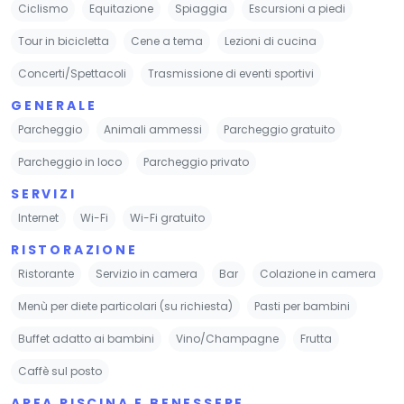
Ciclismo
Equitazione
Spiaggia
Escursioni a piedi
Tour in bicicletta
Cene a tema
Lezioni di cucina
Concerti/Spettacoli
Trasmissione di eventi sportivi
GENERALE
Parcheggio
Animali ammessi
Parcheggio gratuito
Parcheggio in loco
Parcheggio privato
SERVIZI
Internet
Wi-Fi
Wi-Fi gratuito
RISTORAZIONE
Ristorante
Servizio in camera
Bar
Colazione in camera
Menù per diete particolari (su richiesta)
Pasti per bambini
Buffet adatto ai bambini
Vino/Champagne
Frutta
Caffè sul posto
AREA PISCINA E BENESSERE