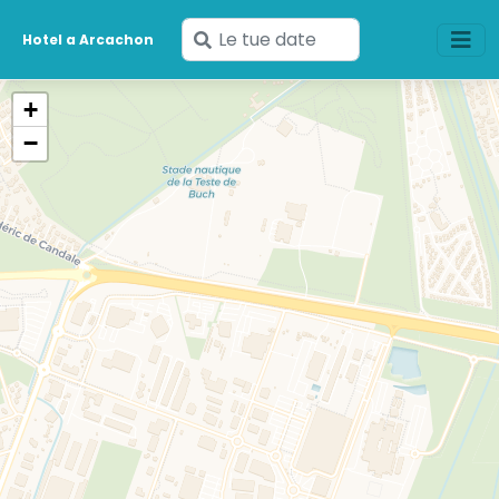
Inserisci
Hotel a Arcachon
le
tue
+
date
−