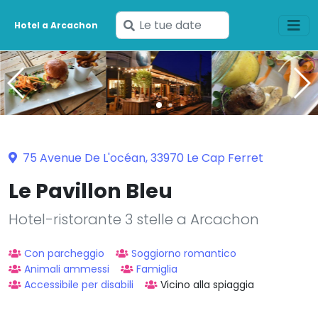
Inserisci
Hotel a Arcachon
le
tue
date
75 Avenue De L'océan, 33970 Le Cap Ferret
Le Pavillon Bleu
Hotel-ristorante 3 stelle a Arcachon
Con parcheggio
Soggiorno romantico
Animali ammessi
Famiglia
Accessibile per disabili
Vicino alla spiaggia