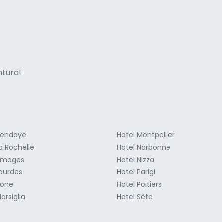
ne italian
entura!
Hendaye
Hotel Montpellier
a Rochelle
Hotel Narbonne
Limoges
Hotel Nizza
Lourdes
Hotel Parigi
ione
Hotel Poitiers
arsiglia
Hotel Sète