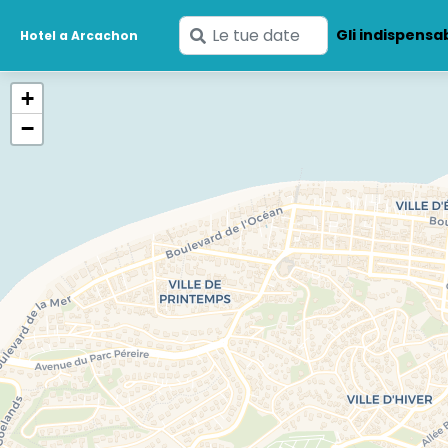
Inserisci
Gli indispensab
Hotel a Arcachon
le
tue
+
date
−