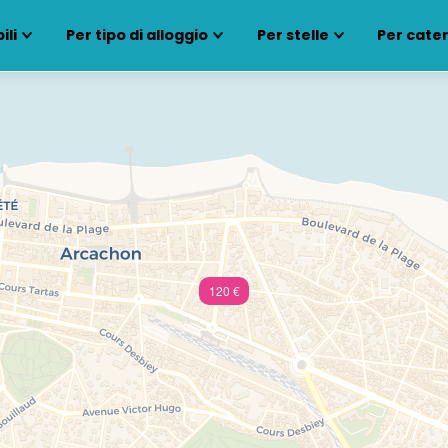
ili
Per tipo di alloggio
Per stelle
Per cate
120 €