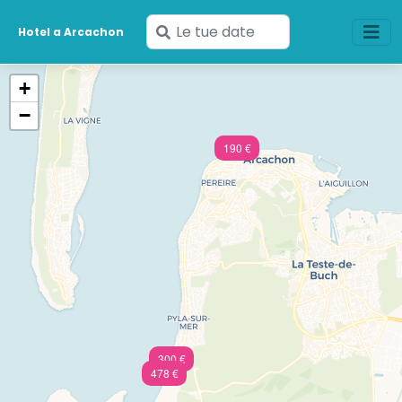
Inserisci
Hotel a Arcachon
le
tue
+
date
−
190 €
300 €
478 €