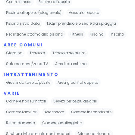
Centro fitness
Piscina all'aperto
Piscina all'aperto (stagionale)
Vasca all'aperto
Piscina riscaldata
Lettini prendisole o sedie da spiaggia
Recinzione attorno alla piscina
Fitness
Piscina
Piscina
AREE COMUNI
Giardino
Terrazza
Terrazza solarium
Sala comune/zona TV
Arredi da esterno
INTRATTENIMENTO
Giochi da tavolo/puzzle
Area giochi al coperto
VARIE
Camere non fumatori
Servizi per ospiti disabili
Camere familiari
Ascensore
Camere insonorizzate
Riscaldamento
Camere anallergiche
Struttura interamente non fumatori
Aria condizionata