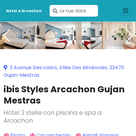
Inserisci
Hotel a Arcachon
le
tue
date
3 Avenue Des Loisirs, Allée Des Bénévoles, 33470
Gujan-Mestras
ibis Styles Arcachon Gujan
Mestras
Hotel 3 stelle con piscina e spa a
Arcachon
Piscina
Con parcheggio
Animali ammessi