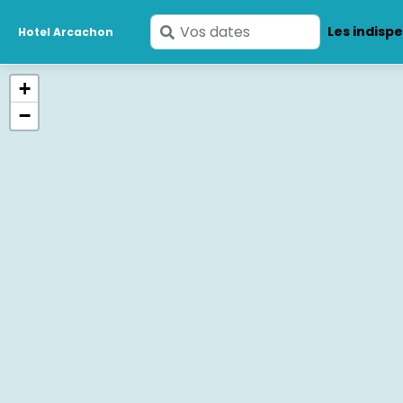
Saisissez
Les indisp
Hotel Arcachon
vos
dates
+
−