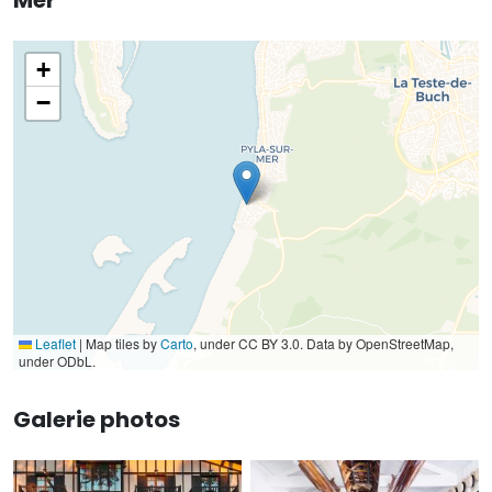
+
−
Leaflet
|
Map tiles by
Carto
, under CC BY 3.0. Data by OpenStreetMap,
under ODbL.
Galerie photos