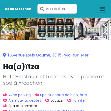
Saisissez
Hotel Arcachon
vos
dates
1 Avenue Louis Gaume, 33115 Pyla-sur-Mer
Ha(a)ïtza
Hôtel-restaurant 5 étoiles avec piscine et
spa à Arcachon
Avec parking
Spa et centre de bien-être
Animaux acceptés
Jacuzzi
Famille
Spa et bien-être