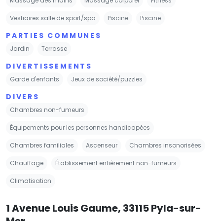
Massage des mains
Massage corporel
Fitness
Vestiaires salle de sport/spa
Piscine
Piscine
PARTIES COMMUNES
Jardin
Terrasse
DIVERTISSEMENTS
Garde d'enfants
Jeux de société/puzzles
DIVERS
Chambres non-fumeurs
Équipements pour les personnes handicapées
Chambres familiales
Ascenseur
Chambres insonorisées
Chauffage
Établissement entièrement non-fumeurs
Climatisation
1 Avenue Louis Gaume, 33115 Pyla-sur-
Mer