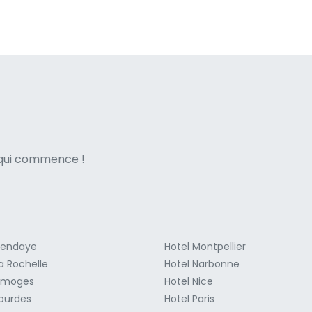
ne italian
e qui commence !
Hendaye
Hotel Montpellier
a Rochelle
Hotel Narbonne
Limoges
Hotel Nice
Lourdes
Hotel Paris