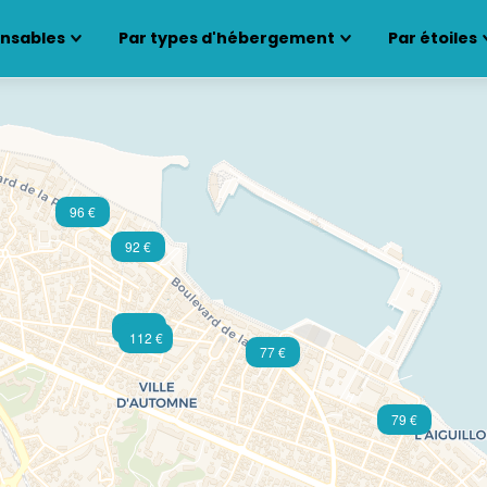
ensables
Par types d'hébergement
Par étoiles
96 €
92 €
60 €
112 €
77 €
79 €