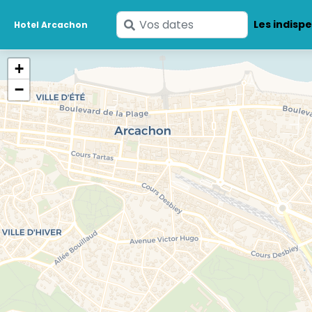
Saisissez
Les indisp
Hotel Arcachon
vos
dates
+
−