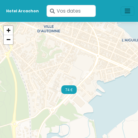
Saisissez
Hotel Arcachon
vos
dates
+
−
74 €