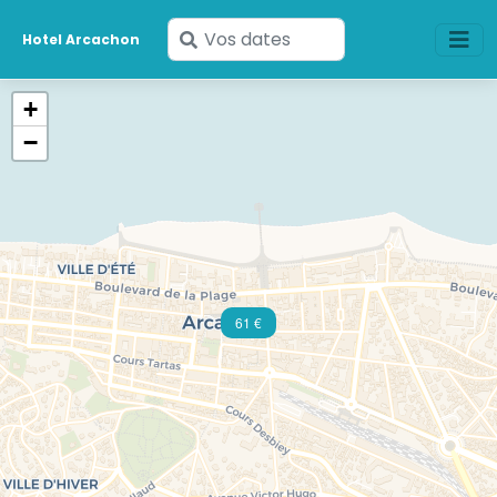
Saisissez
Hotel Arcachon
vos
dates
+
−
61 €