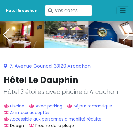
Saisissez
Hotel Arcachon
vos
dates
7, Avenue Gounod, 33120 Arcachon
Hôtel Le Dauphin
Hôtel 3 étoiles avec piscine à Arcachon
Piscine
Avec parking
Séjour romantique
Animaux acceptés
Accessible aux personnes à mobilité réduite
Design
Proche de la plage