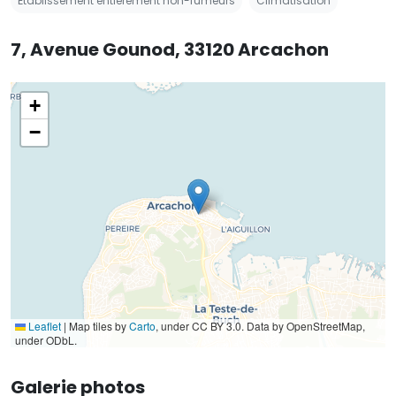
Établissement entièrement non-fumeurs
Climatisation
7, Avenue Gounod, 33120 Arcachon
+
−
Leaflet
|
Map tiles by
Carto
, under CC BY 3.0. Data by OpenStreetMap,
under ODbL.
Galerie photos