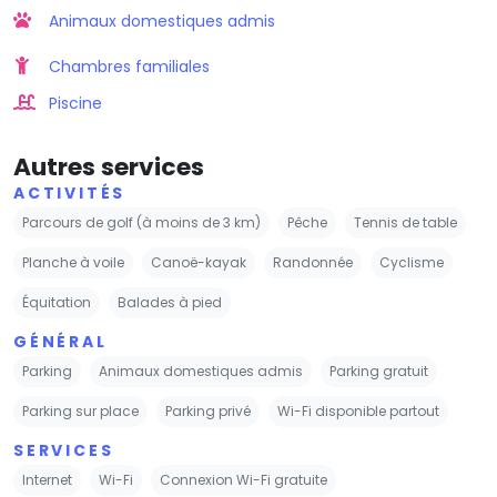
Animaux domestiques admis
Chambres familiales
Piscine
Autres services
ACTIVITÉS
Parcours de golf (à moins de 3 km)
Pêche
Tennis de table
Planche à voile
Canoë-kayak
Randonnée
Cyclisme
Équitation
Balades à pied
GÉNÉRAL
Parking
Animaux domestiques admis
Parking gratuit
Parking sur place
Parking privé
Wi-Fi disponible partout
SERVICES
Internet
Wi-Fi
Connexion Wi-Fi gratuite