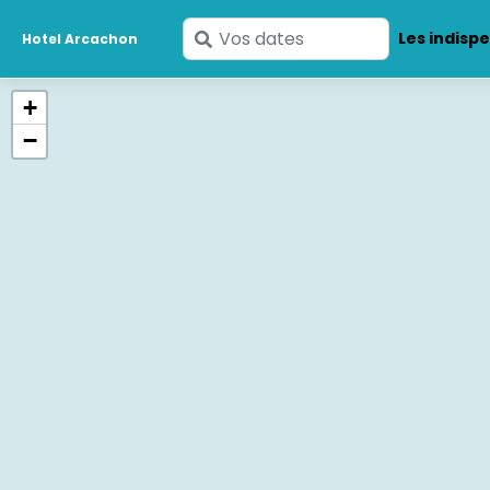
Saisissez
Les indisp
Hotel Arcachon
vos
dates
+
−