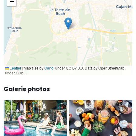
−
Leaflet
|
Map tiles by
Carto
, under CC BY 3.0. Data by OpenStreetMap,
under ODbL.
Galerie photos