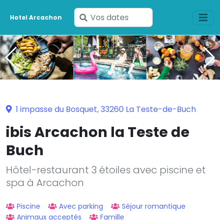
Saisissez
Hotel Arcachon
vos
dates
1 impasse du Bosquet, 33260 La Teste-de-Buch
ibis Arcachon la Teste de
Buch
Hôtel-restaurant 3 étoiles avec piscine et
spa à Arcachon
Piscine
Avec parking
Séjour romantique
Animaux acceptés
Famille