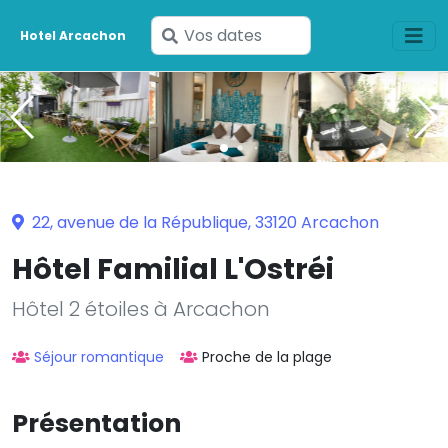
Saisissez
Hotel Arcachon
vos
dates
22, avenue de la République, 33120 Arcachon
Hôtel Familial L'Ostréi
Hôtel 2 étoiles à Arcachon
Séjour romantique
Proche de la plage
Présentation