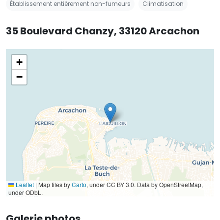
Établissement entièrement non-fumeurs
Climatisation
35 Boulevard Chanzy, 33120 Arcachon
+
−
Leaflet
|
Map tiles by
Carto
, under CC BY 3.0. Data by OpenStreetMap,
under ODbL.
Galerie photos