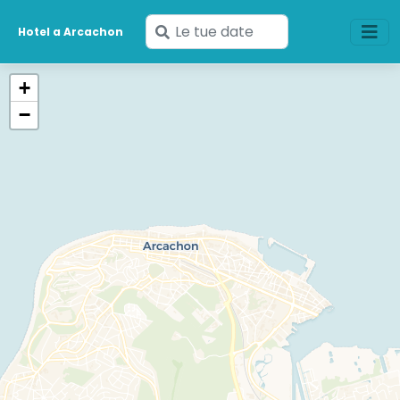
Inserisci
Hotel a Arcachon
le
tue
+
date
−