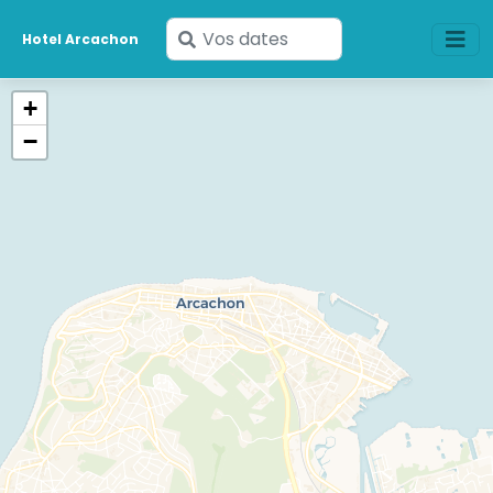
Saisissez
Hotel Arcachon
vos
dates
+
−