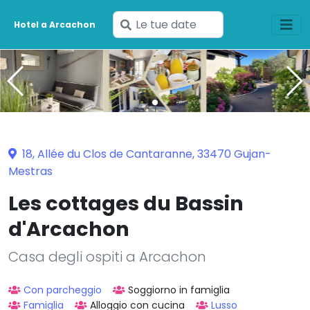
Inserisci
Hotel a Arcachon
le
tue
date
18, Allée du Clos de Cantaranne, 33470 Gujan-
Mestras
Les cottages du Bassin
d'Arcachon
Casa degli ospiti a Arcachon
Con parcheggio
Soggiorno in famiglia
Famiglia
Alloggio con cucina
Lusso