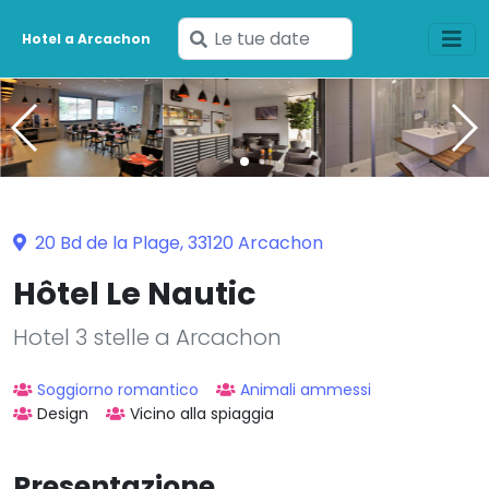
Inserisci
Hotel a Arcachon
le
tue
date
20 Bd de la Plage, 33120 Arcachon
Hôtel Le Nautic
Hotel 3 stelle a Arcachon
Soggiorno romantico
Animali ammessi
Design
Vicino alla spiaggia
Presentazione