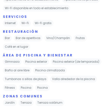
Wi-Fi disponible en todo el establecimiento
SERVICIOS
Internet
Wi-Fi
Wi-Fi gratis
RESTAURACIÓN
Bar
Bar de aperitivos
Vino/Champán
Frutas
Café en el lugar
ÁREA DE PISCINA Y BIENESTAR
Gimnasio
Piscina exterior
Piscina exterior (de temporada)
Baño al aire libre
Piscina climatizada
Tumbonas o sillas de playa
Valla alrededor de la piscina
Fitness
Piscina
Piscina
ZONAS COMUNES
Jardín
Terraza
Terraza solárium