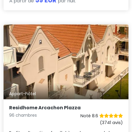
59 EUR
À partir de
par nuit
Appart-hôtel
Residhome Arcachon Plazza
96 chambres
Noté 8.6
(3741 avis)