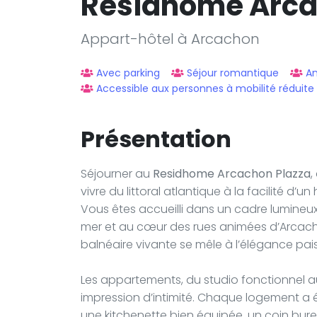
Residhome Arca
Appart-hôtel à Arcachon
Avec parking
Séjour romantique
A
Accessible aux personnes à mobilité réduite
Présentation
Séjourner au
Residhome Arcachon Plazza
,
vivre du littoral atlantique à la facilité d
Vous êtes accueilli dans un cadre lumineux
mer et au cœur des rues animées d’Arcacho
balnéaire vivante se mêle à l’élégance paisib
Les appartements, du studio fonctionnel au
impression d’intimité. Chaque logement a
une kitchenette bien équipée, un coin burea