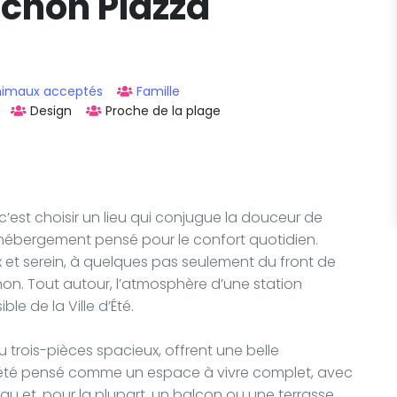
chon Plazza
nimaux acceptés
Famille
Design
Proche de la plage
 c’est choisir un lieu qui conjugue la douceur de
’un hébergement pensé pour le confort quotidien.
 et serein, à quelques pas seulement du front de
n. Tout autour, l’atmosphère d’une station
le de la Ville d’Été.
 trois-pièces spacieux, offrent une belle
 été pensé comme un espace à vivre complet, avec
u et, pour la plupart, un balcon ou une terrasse.