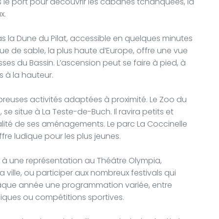
le port pour découvrir les cabanes tchanquées, la
x.
 la Dune du Pilat, accessible en quelques minutes
e de sable, la plus haute d’Europe, offre une vue
asses du Bassin. L’ascension peut se faire à pied, à
s à la hauteur.
reuses activités adaptées à proximité. Le Zoo du
e situe à La Teste-de-Buch. Il ravira petits et
ualité de ses aménagements. Le parc La Coccinelle
ffre ludique pour les plus jeunes.
r à une représentation au Théâtre Olympia,
 ville, ou participer aux nombreux festivals qui
haque année une programmation variée, entre
ques ou compétitions sportives.