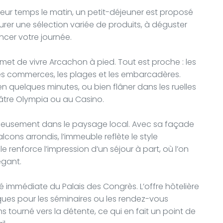
leur temps le matin, un petit-déjeuner est proposé
rer une sélection variée de produits, à déguster
er votre journée.
et de vivre Arcachon à pied. Tout est proche : les
les commerces, les plages et les embarcadères.
n quelques minutes, ou bien flâner dans les ruelles
tre Olympia ou au Casino.
onieusement dans le paysage local. Avec sa façade
lcons arrondis, l’immeuble reflète le style
e renforce l’impression d’un séjour à part, où l’on
égant.
é immédiate du Palais des Congrès. L’offre hôtelière
iques pour les séminaires ou les rendez-vous
s tourné vers la détente, ce qui en fait un point de