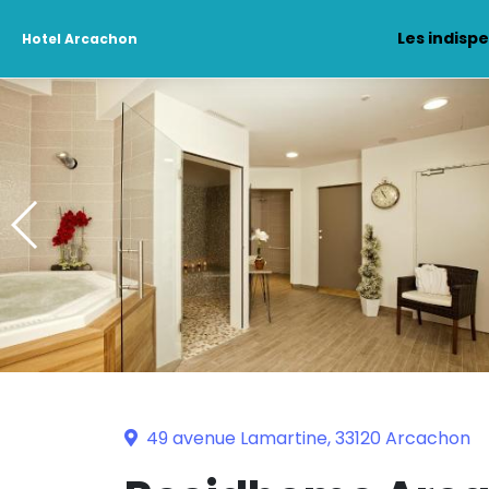
Les indisp
Hotel Arcachon
49 avenue Lamartine, 33120 Arcachon