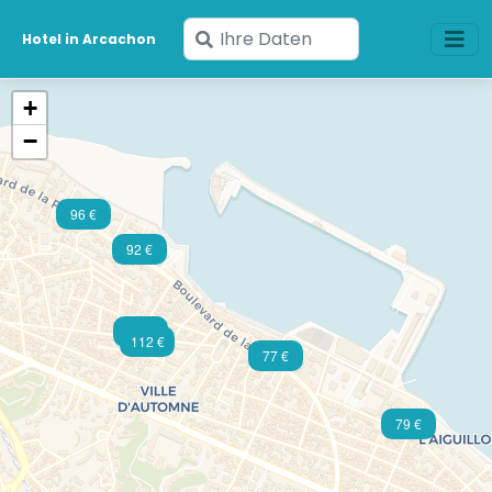
Geben
Hotel in Arcachon
Sie
Ihre
+
Daten
−
ein
96 €
92 €
60 €
112 €
77 €
79 €