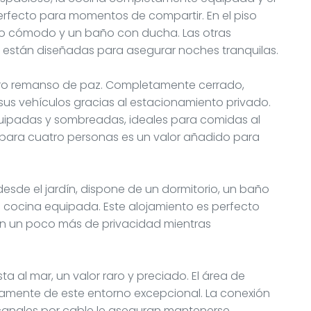
fecto para momentos de compartir. En el piso
rio cómodo y un baño con ducha. Las otras
r, están diseñadas para asegurar noches tranquilas.
adero remanso de paz. Completamente cerrado,
 sus vehículos gracias al estacionamiento privado.
equipadas y sombreadas, ideales para comidas al
pa para cuatro personas es un valor añadido para
esde el jardín, dispone de un dormitorio, un baño
cocina equipada. Este alojamiento es perfecto
n un poco más de privacidad mientras
a al mar, un valor raro y preciado. El área de
enamente de este entorno excepcional. La conexión
n canales por cable le aseguran mantenerse