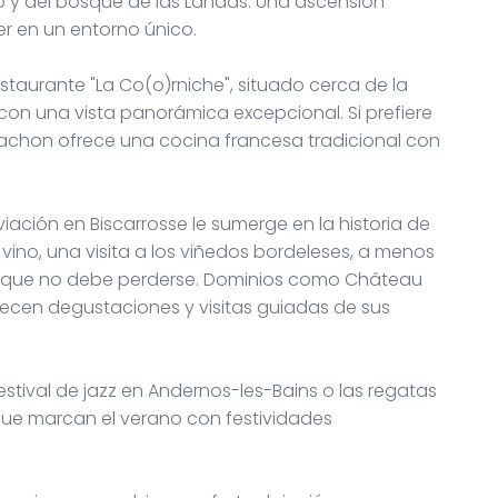
o y del bosque de las Landas. Una ascensión
er en un entorno único.
staurante "La Co(o)rniche", situado cerca de la
con una vista panorámica excepcional. Si prefiere
rcachon ofrece una cocina francesa tradicional con
iación en Biscarrosse le sumerge en la historia de
 vino, una visita a los viñedos bordeleses, a menos
a que no debe perderse. Dominios como Château
ecen degustaciones y visitas guiadas de sus
estival de jazz en Andernos-les-Bains o las regatas
que marcan el verano con festividades