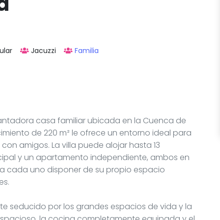
a
ular
Jacuzzi
Familia
antadora casa familiar ubicada en la Cuenca de
imiento de 220 m² le ofrece un entorno ideal para
on amigos. La villa puede alojar hasta 13
incipal y un apartamento independiente, ambos en
e a cada uno disponer de su propio espacio
es.
nte seducido por los grandes espacios de vida y la
 espacioso, la cocina completamente equipada y el