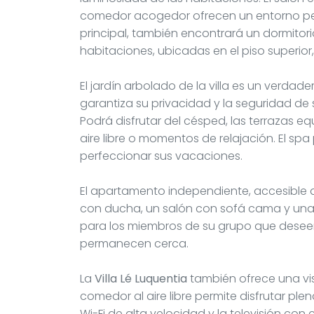
comedor acogedor ofrecen un entorno per
principal, también encontrará un dormito
habitaciones, ubicadas en el piso superio
El jardín arbolado de la villa es un verd
garantiza su privacidad y la seguridad de
Podrá disfrutar del césped, las terrazas 
aire libre o momentos de relajación. El s
perfeccionar sus vacaciones.
El apartamento independiente, accesible d
con ducha, un salón con sofá cama y una 
para los miembros de su grupo que desee
permanecen cerca.
La
Villa Lé Luquentia
también ofrece una vist
comedor al aire libre permite disfrutar pl
Wi-Fi de alta velocidad y la televisión co