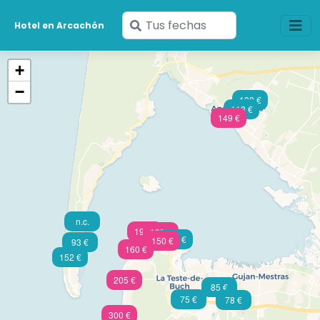
Ingresa
Hotel en Arcachón
tus
fechas
+
−
100 €
118 €
149 €
n.c.
190 €
193 €
112 €
150 €
93 €
160 €
152 €
205 €
85 €
75 €
78 €
300 €