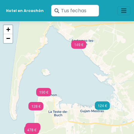
Ingresa
Hotel en Arcachón
tus
fechas
+
−
149 €
190 €
124 €
65 €
128 €
300 €
478 €