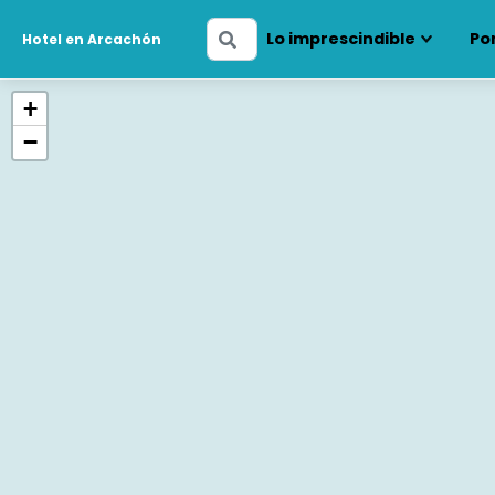
Ingresa
Lo imprescindible
Po
Hotel en Arcachón
tus
fechas
+
−