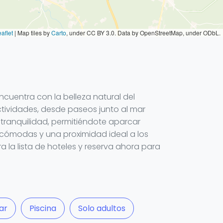
aflet
|
Map tiles by
Carto
, under CC BY 3.0. Data by OpenStreetMap, under ODbL.
cuentra con la belleza natural del
ctividades, desde paseos junto al mar
tranquilidad, permitiéndote aparcar
s cómodas y una proximidad ideal a los
ra la lista de hoteles y reserva ahora para
ar
Piscina
Solo adultos