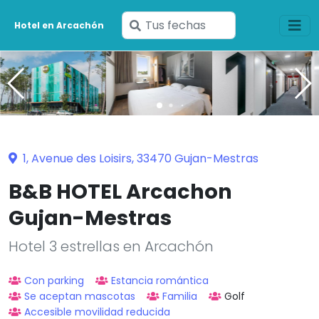
Ingresa
Hotel en Arcachón
tus
fechas
1, Avenue des Loisirs, 33470 Gujan-Mestras
B&B HOTEL Arcachon
Gujan-Mestras
Hotel 3 estrellas en Arcachón
Con parking
Estancia romántica
Se aceptan mascotas
Familia
Golf
Accesible movilidad reducida