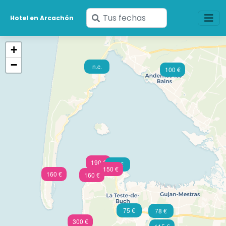
Ingresa
Hotel en Arcachón
tus
fechas
+
−
n.c.
100 €
190 €
96 €
150 €
160 €
160 €
75 €
78 €
300 €