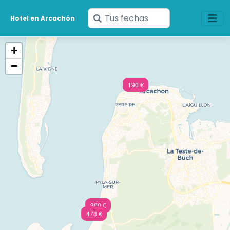
Ingresa
Hotel en Arcachón
tus
fechas
+
−
190 €
300 €
478 €