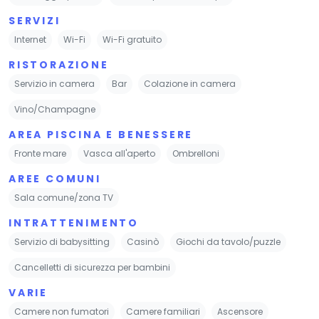
SERVIZI
Internet
Wi-Fi
Wi-Fi gratuito
RISTORAZIONE
Servizio in camera
Bar
Colazione in camera
Vino/Champagne
AREA PISCINA E BENESSERE
Fronte mare
Vasca all'aperto
Ombrelloni
AREE COMUNI
Sala comune/zona TV
INTRATTENIMENTO
Servizio di babysitting
Casinò
Giochi da tavolo/puzzle
Cancelletti di sicurezza per bambini
VARIE
Camere non fumatori
Camere familiari
Ascensore