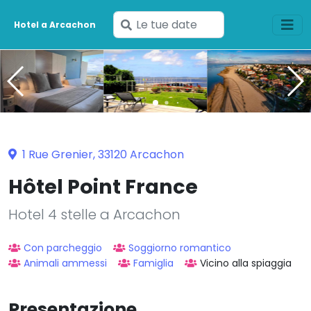
Inserisci
Hotel a Arcachon
le
tue
date
1 Rue Grenier, 33120 Arcachon
Hôtel Point France
Hotel 4 stelle a Arcachon
Con parcheggio
Soggiorno romantico
Animali ammessi
Famiglia
Vicino alla spiaggia
Presentazione