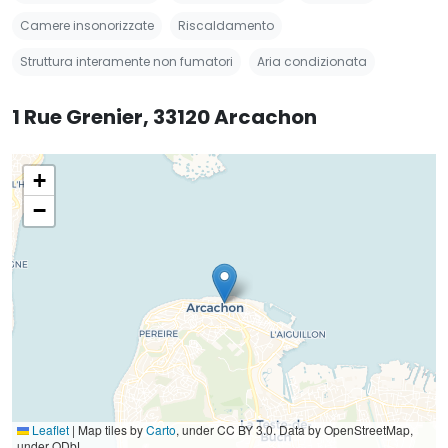
Camere insonorizzate
Riscaldamento
Struttura interamente non fumatori
Aria condizionata
1 Rue Grenier, 33120 Arcachon
+
−
Leaflet
|
Map tiles by
Carto
, under CC BY 3.0. Data by OpenStreetMap,
under ODbL.