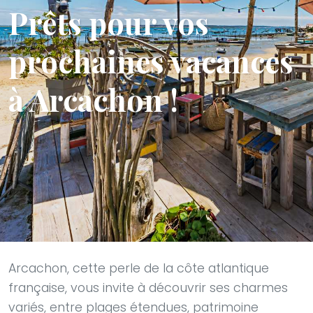
Prêts pour vos
prochaines vacances
à Arcachon !
Arcachon, cette perle de la côte atlantique
française, vous invite à découvrir ses charmes
variés, entre plages étendues, patrimoine