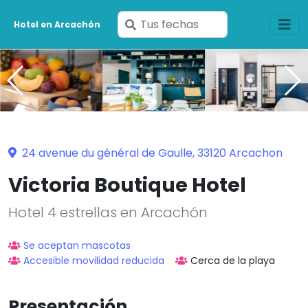
Ingresa
Hotel en Arcachón
tus
fechas
24 avenue du général de Gaulle, 33120 Arcachon
Victoria Boutique Hotel
Hotel 4 estrellas en Arcachón
Se aceptan mascotas
Accesible movilidad reducida
Cerca de la playa
Presentación