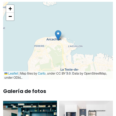
+
−
Leaflet
|
Map tiles by
Carto
, under CC BY 3.0. Data by OpenStreetMap,
under ODbL.
Galería de fotos