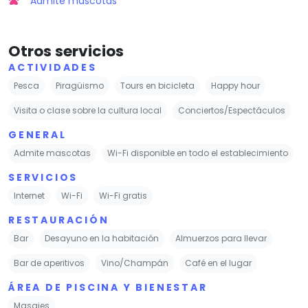
Admite mascotas
Otros servicios
ACTIVIDADES
Pesca
Piragüismo
Tours en bicicleta
Happy hour
Visita o clase sobre la cultura local
Conciertos/Espectáculos
GENERAL
Admite mascotas
Wi-Fi disponible en todo el establecimiento
SERVICIOS
Internet
Wi-Fi
Wi-Fi gratis
RESTAURACIÓN
Bar
Desayuno en la habitación
Almuerzos para llevar
Bar de aperitivos
Vino/Champán
Café en el lugar
ÁREA DE PISCINA Y BIENESTAR
Masajes