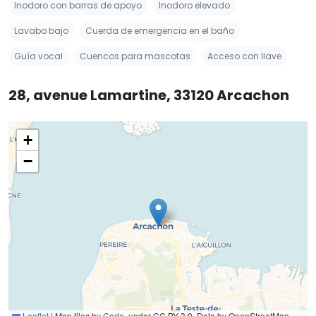
Inodoro con barras de apoyo
Inodoro elevado
Lavabo bajo
Cuerda de emergencia en el baño
Guía vocal
Cuencos para mascotas
Acceso con llave
28, avenue Lamartine, 33120 Arcachon
+
−
Leaflet
|
Map tiles by
Carto
, under CC BY 3.0. Data by OpenStreetMap,