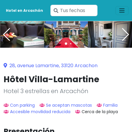
Ingresa
Hotel en Arcachón
tus
fechas
28, avenue Lamartine, 33120 Arcachon
Hôtel Villa-Lamartine
Hotel 3 estrellas en Arcachón
Con parking
Se aceptan mascotas
Familia
Accesible movilidad reducida
Cerca de la playa
Presentación