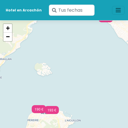
Ingresa
Hotel en Arcachón
tus
149 €
fechas
+
−
190 €
193 €