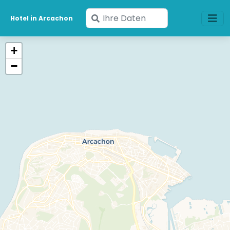
Geben
Hotel in Arcachon
Sie
Ihre
+
Daten
−
ein